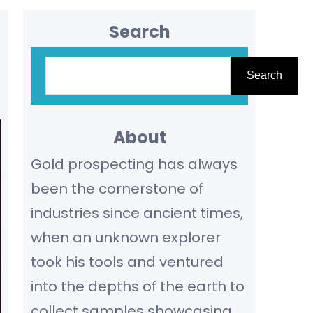
Search
S
Search
e
a
r
About
c
Gold prospecting has always
h
been the cornerstone of
industries since ancient times,
when an unknown explorer
took his tools and ventured
into the depths of the earth to
collect samples showcasing