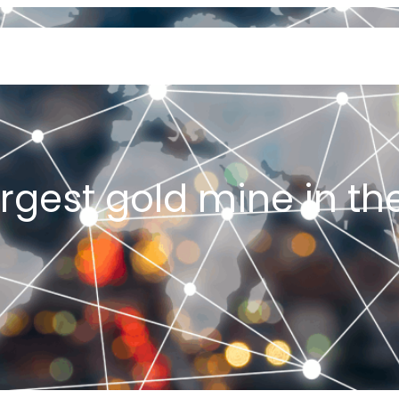
SERVICES
GEOLOGY AND EXPLORATION
ENGINEERING
PROCESSING AND REFI
argest gold mine in th