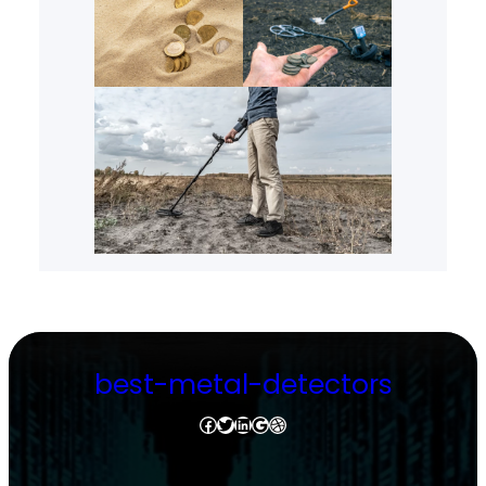
best-metal-detectors
Facebook
Twitter
LinkedIn
Google
Dribbble