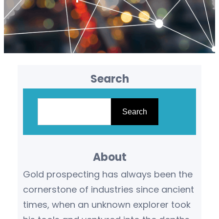
Search
S
e
Search
a
r
About
c
h
Gold prospecting has always been the
cornerstone of industries since ancient
times, when an unknown explorer took