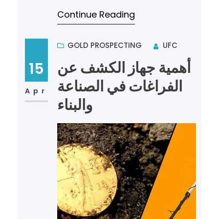
الطبيعية في الأرض. فالكشف عن
Continue Reading
المعادن والذهب يمثل خطوة أساسية
في…
GOLD PROSPECTING
UFC
أهمية جهاز الكشف عن
15
الفراغات في الصناعة
Apr
والبناء