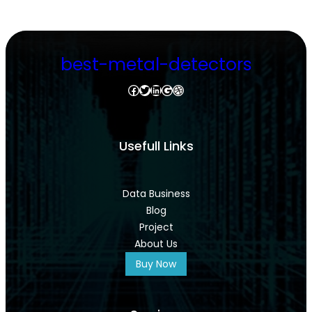
best-metal-detectors
Facebook
Twitter
LinkedIn
Google
Dribbble
Usefull Links
Data Business
Blog
Project
About Us
Buy Now