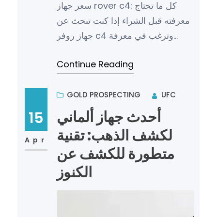
سعر جهاز rover c4: كل ما تحتاج
معرفته قبل الشراء إذا كنت تبحث عن
جهاز روفر c4 وترغب في معرفة
المزيد حول سعره والمواصفات التي
Continue Reading
يقدمها، فأنت في المكان المناسب…
GOLD PROSPECTING
UFC
أحدث جهاز ألماني
15
لكشف الذهب: تقنية
Apr
متطورة للكشف عن
الكنوز