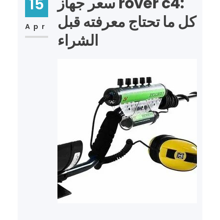
سعر جهاز rover c4:
15
كل ما تحتاج معرفته قبل
Apr
الشراء