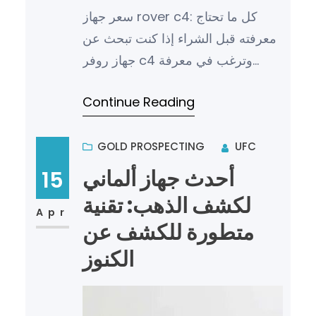
سعر جهاز rover c4: كل ما تحتاج
معرفته قبل الشراء إذا كنت تبحث عن
جهاز روفر c4 وترغب في معرفة
المزيد حول سعره والمواصفات التي
Continue Reading
يقدمها، فأنت في المكان المناسب…
GOLD PROSPECTING
UFC
أحدث جهاز ألماني
15
لكشف الذهب: تقنية
Apr
متطورة للكشف عن
الكنوز