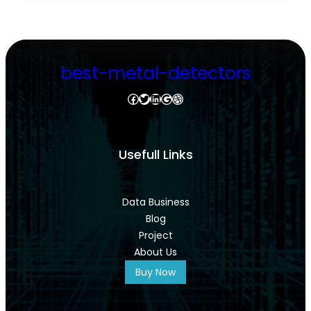
best-metal-detectors
Facebook
Twitter
LinkedIn
Google
Dribbble
Usefull Links
Data Business
Blog
Project
About Us
Buy Now