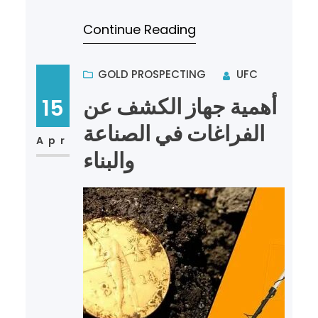
الطبيعية في الأرض. فالكشف عن
Continue Reading
المعادن والذهب يمثل خطوة أساسية
في…
GOLD PROSPECTING
UFC
أهمية جهاز الكشف عن
15
الفراغات في الصناعة
Apr
والبناء