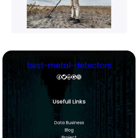
best-metal-detectors
Facebook
Twitter
LinkedIn
Google
Dribbble
Usefull Links
Data Business
Blog
Project