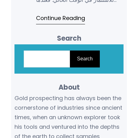
تقوم بالاستثمار في الذهب عبر البنوك،
Continue Reading
يمكنك الاستفادة…
Search
S
e
Search
a
r
About
c
h
Gold prospecting has always been the
cornerstone of industries since ancient
times, when an unknown explorer took
his tools and ventured into the depths
of the earth to collect samples