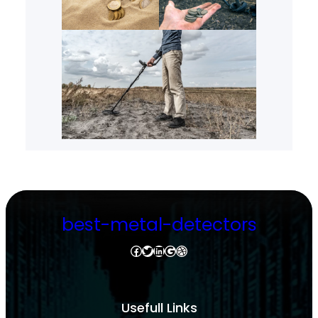
best-metal-detectors
Facebook
Twitter
LinkedIn
Google
Dribbble
Usefull Links