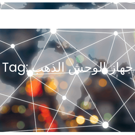
SERVICES
GEOLOGY AND EXPLORATION
ENGINEERING
PROCESSING AND REFI
جهاز الوحش الذهب
Tag: