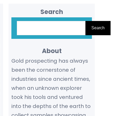
Search
S
Search
e
a
r
About
c
Gold prospecting has always
h
been the cornerstone of
industries since ancient times,
when an unknown explorer
took his tools and ventured
into the depths of the earth to
collect samples showcasing