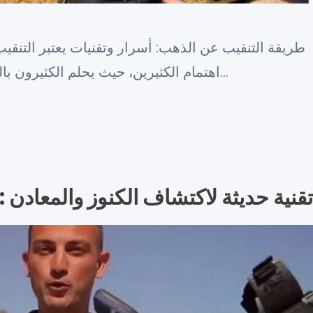
طريقة التنقيب عن الذهب: أسرار وتقنيات يعتبر التنقيب
اهتمام الكثيرين، حيث يحلم الكثيرون بالعثور على كنز من الذهب. ولكن هذا…
جهاز كشف الذهب GPZ: تقنية حديثة لاكتشاف الكنوز والمعادن