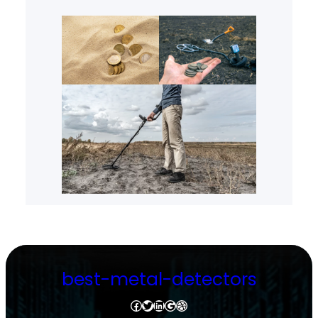
best-metal-detectors
Facebook
Twitter
LinkedIn
Google
Dribbble