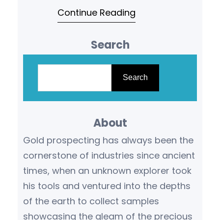
Continue Reading
ولذا فإن البحث عن…
Search
S
e
Search
a
r
About
c
h
Gold prospecting has always been the
cornerstone of industries since ancient
times, when an unknown explorer took
his tools and ventured into the depths
of the earth to collect samples
showcasing the gleam of the precious