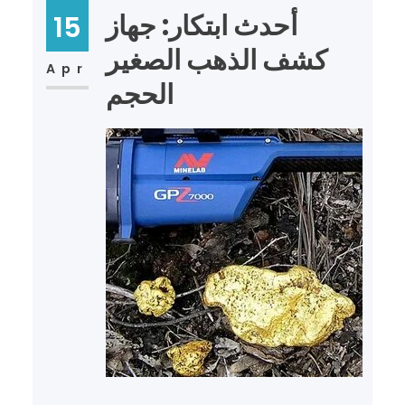
أحدث ابتكار: جهاز
15
كشف الذهب الصغير
Apr
الحجم