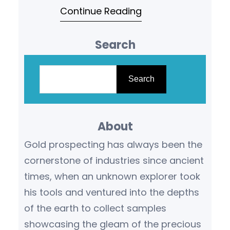
Continue Reading
الذهب أحد أكثر المعادن ا…
Search
S
e
Search
a
r
About
c
h
Gold prospecting has always been the
cornerstone of industries since ancient
times, when an unknown explorer took
his tools and ventured into the depths
of the earth to collect samples
showcasing the gleam of the precious