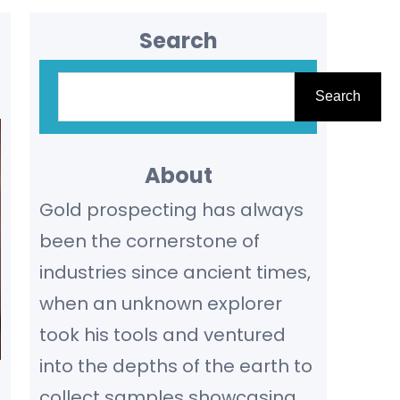
Search
S
Search
e
a
r
About
c
Gold prospecting has always
h
been the cornerstone of
industries since ancient times,
when an unknown explorer
took his tools and ventured
into the depths of the earth to
collect samples showcasing