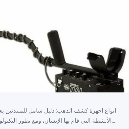
انواع اجهزة كشف الذهب: دليل شامل للمبتدئين يع
الأنشطة التي قام بها الإنسان، ومع تطور التكنولوجيا، ظهرت العديد من أجهزة كشف…