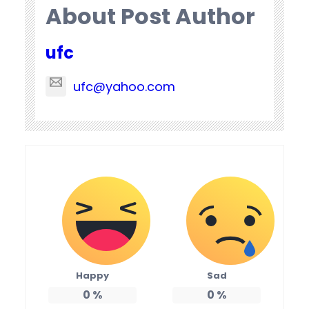
About Post Author
ufc
ufc@yahoo.com
Happy
Sad
0
%
0
%