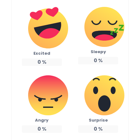
Sleepy
Excited
0
%
0
%
Angry
Surprise
0
%
0
%