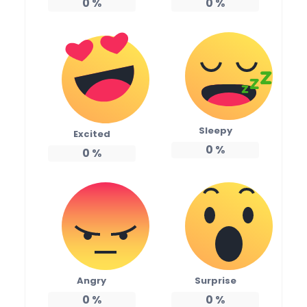
0
%
0
%
Sleepy
Excited
0
%
0
%
Angry
Surprise
0
%
0
%