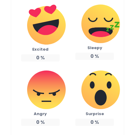
Sleepy
Excited
0
%
0
%
Angry
Surprise
0
%
0
%