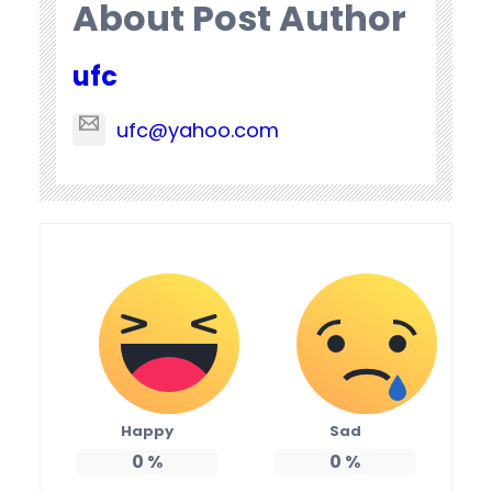
About Post Author
ufc
ufc@yahoo.com
Happy
Sad
0
%
0
%