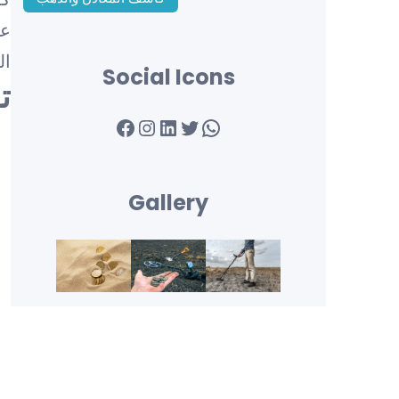
عر
ال
Social Icons
ت
Facebook
Instagram
LinkedIn
Twitter
WhatsApp
Gallery