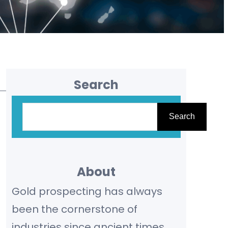
Search
S
Search
e
a
r
About
c
Gold prospecting has always
h
been the cornerstone of
industries since ancient times,