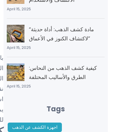
April 15, 2025
“مادة كشف الذهب: أداة حديثة
لاكتشاف الكنوز في الأعماق”
April 15, 2025
با
ال
كيفية كشف الذهب من النحاس:
الطرق والأساليب المختلفة
April 15, 2025
نف
اس
Tags
يم
لل
ك
اجهزة الكشف عن الذهب