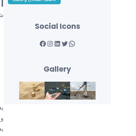
ا
شا
Social Icons
Facebook
Instagram
LinkedIn
Twitter
WhatsApp
Gallery
يع
وا
يع