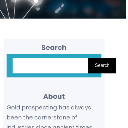
Search
S
Search
e
a
r
About
c
Gold prospecting has always
h
been the cornerstone of
industries since ancient times,