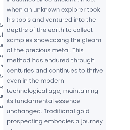
when an unknown explorer took
his tools and ventured into the
تق
depths of the earth to collect
أص
samples showcasing the gleam
في
of the precious metal. This
بش
method has endured through
في
centuries and continues to thrive
تق
even in the modern
يت
technological age, maintaining
فع
its fundamental essence
تد
unchanged. Traditional gold
prospecting embodies a journey