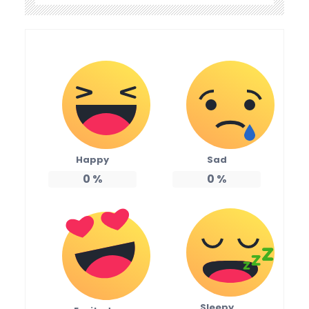
Happy
Sad
0
%
0
%
Sleepy