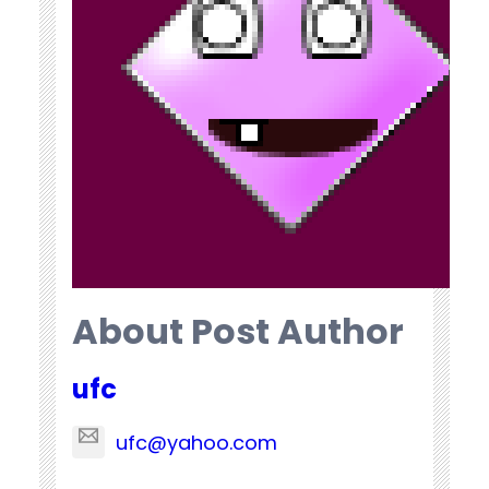
About Post Author
ufc
ufc@yahoo.com