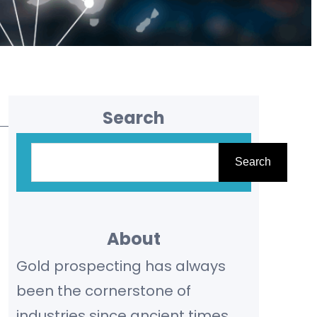
Search
S
Search
e
a
r
About
c
Gold prospecting has always
h
been the cornerstone of
industries since ancient times,