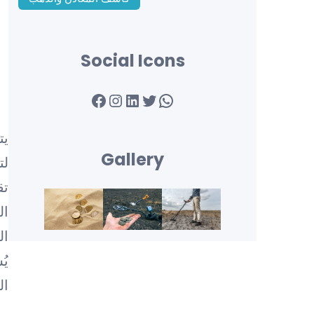
Social Icons
Facebook
Instagram
LinkedIn
Twitter
WhatsApp
يت
Gallery
لت
تق
ال
ال
يُ
ال