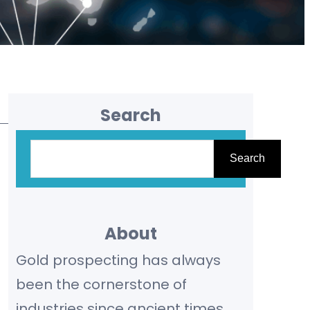
Search
S
Search
e
a
r
About
c
Gold prospecting has always
h
been the cornerstone of
industries since ancient times,