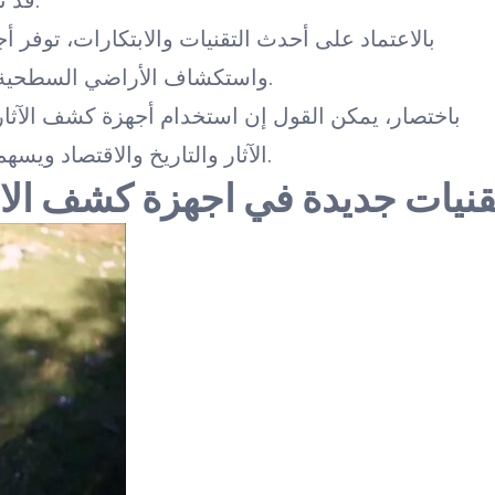
قد تحدث نتيجة لاكتشاف الآثار أثناء أعمال الإنشاء.
بالاعتماد على أحدث التقنيات والابتكارات، توفر أ
واستكشاف الأراضي السطحية والتحتية بهدف توثيق وحماية التاريخ والثقافة.
باختصار، يمكن القول إن استخدام أجهزة كشف الآثار
الآثار والتاريخ والاقتصاد ويسهم في تعزيز البحث العلمي والتنمية المستدامة.
قنيات جديدة في اجهزة كشف الا