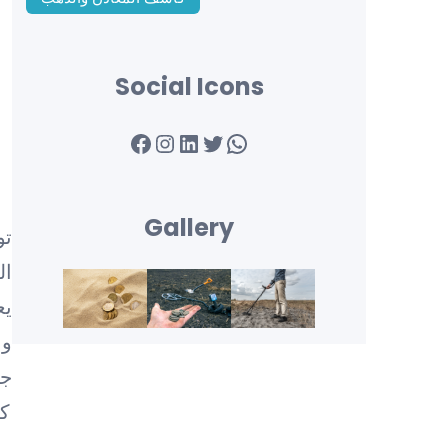
Social Icons
Facebook
Instagram
LinkedIn
Twitter
WhatsApp
Gallery
تو
ال
يع
وا
جه
كم