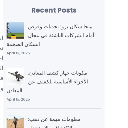
Recent Posts
ميجا سكان برو: تحديات وفرص
أمام الشركات الناشئة في مجال
اس
السكان الضخمة
تح
April 15, 2025
اج
ال
مكونات جهاز كشف المعادن:
في
الأجزاء الأساسية للكشف عن
وا
المعادن
April 15, 2025
و
معلومات مهمة عن ذهب:
الاكتشاف والاستخدام