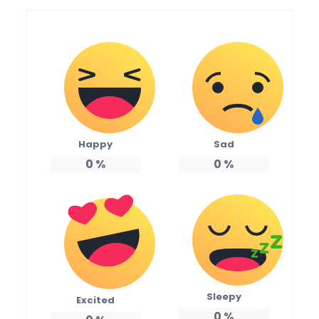
Happy
Sad
0
%
0
%
Sleepy
Excited
0
%