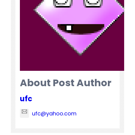
About Post Author
ufc
ufc@yahoo.com