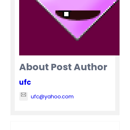
About Post Author
ufc
ufc@yahoo.com