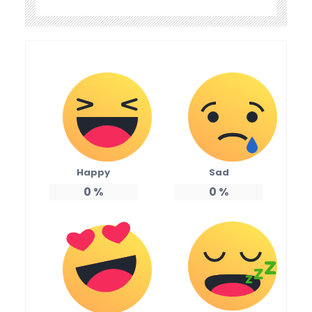
Happy
Sad
0
%
0
%