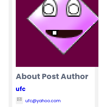
About Post Author
ufc
ufc@yahoo.com