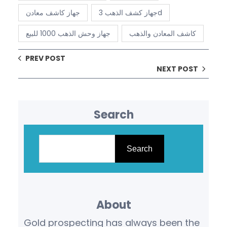
جهاز كشف الذهب 3d
جهاز كاشف معادن
كاشف المعادن والذهب
جهاز وحش الذهب 1000 للبيع
PREV POST
NEXT POST
Search
S
e
Search
a
r
c
About
h
Gold prospecting has always been the