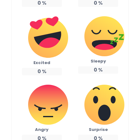
0
%
0
%
Sleepy
Excited
0
%
0
%
Angry
Surprise
0
%
0
%