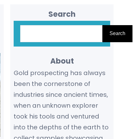
Search
S
Search
e
a
r
About
c
Gold prospecting has always
h
been the cornerstone of
industries since ancient times,
when an unknown explorer
took his tools and ventured
into the depths of the earth to
collect samples showcasing