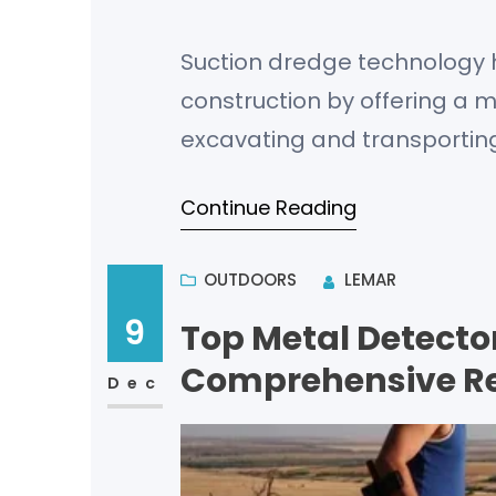
Suction dredge technology 
construction by offering a 
excavating and transportin
Continue Reading
OUTDOORS
LEMAR
9
Top Metal Detector
Comprehensive R
Dec