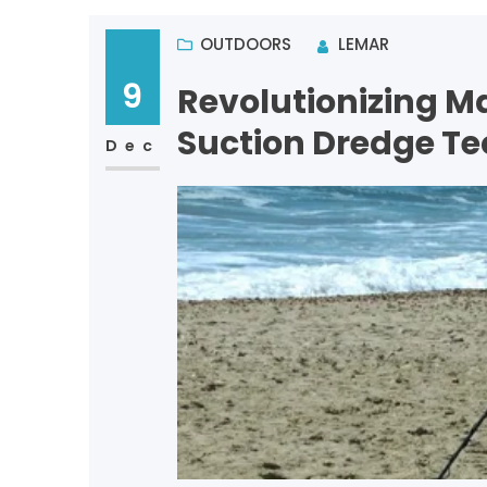
OUTDOORS
LEMAR
9
Revolutionizing M
Suction Dredge T
Dec