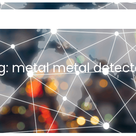
SERVICES
GEOLOGY AND EXPLORATION
ENGINEERING
PROCESSING AND REFI
g:
metal metal detect