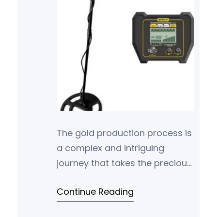
The gold production process is
a complex and intriguing
journey that takes the precious
metal from its source in the
Continue Reading
earth all the way to market.
Unlocking…