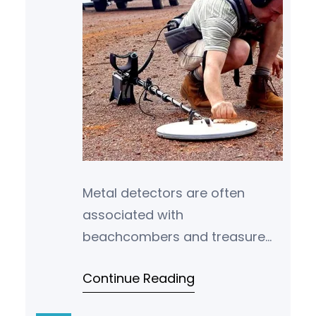
Metal detectors are often
associated with
beachcombers and treasure
hunters, but they have also
Continue Reading
become valuable tools for
unlocking the secrets of