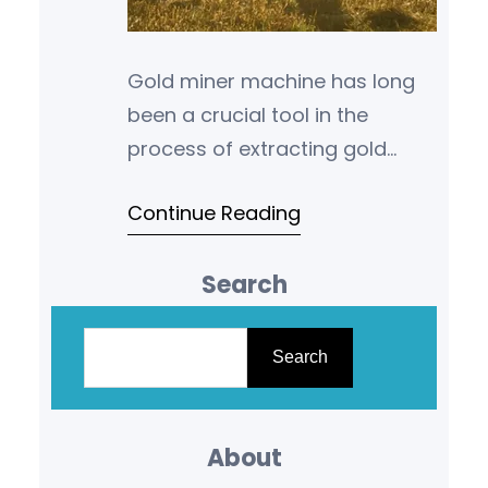
Gold miner machine has long
been a crucial tool in the
process of extracting gold
from the earth. However, with
Continue Reading
the advancement of
technology, a new and im…
Search
S
e
Search
a
r
About
c