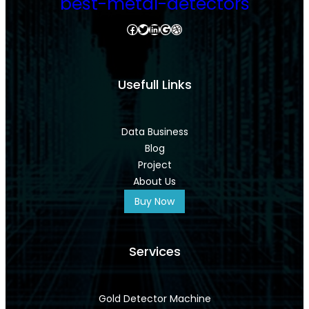
best-metal-detectors
Facebook
Twitter
LinkedIn
Google
Dribbble
Usefull Links
Data Business
Blog
Project
About Us
Buy Now
Services
Gold Detector Machine