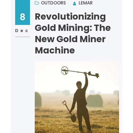
history….
OUTDOORS
LEMAR
Revolutionizing
8
Gold Mining: The
Dec
New Gold Miner
Machine