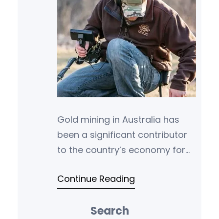
Gold mining in Australia has
been a significant contributor
to the country’s economy for
over a century. The industry
Continue Reading
has played a crucial role in
driving…
Search